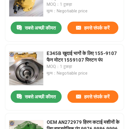
MOQ：1 टुकड़ा
मूल्य：Negotiable price
कारखाना भ्रमण
सबसे अच्छी कीमत
हमसे संपर्क करें
गुणवत्ता नियंत्रण
संपर्क करें
E345B खुदाई भागों के लिए 155-9107
फैन मोटर 1559107 पिस्टन पंप
MOQ：1 टुकड़ा
समाचार
मूल्य：Negotiable price
एक उद्धरण का अनुरोध करें
सबसे अच्छी कीमत
हमसे संपर्क करें
खुदाई अंतिम ड्राइव मोटर
OEM AN272979 हिरण कटाई मशीनों के
खुदाई स्विंग मोटर
लिए हाइड्रोलिक पंप 9976 9986 9996