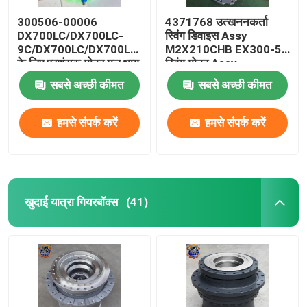
300506-00006
4371768 उत्खननकर्ता
DX700LC/DX700LC-
स्विंग डिवाइस Assy
9C/DX700LC/DX700LCA
M2X210CHB EX300-5
के लिए प्रशंसक मोटर मूल भाग
स्विंग मोटर Assy
सबसे अच्छी कीमत
सबसे अच्छी कीमत
हमसे संपर्क करें
हमसे संपर्क करें
खुदाई यात्रा गियरबॉक्स
(41)