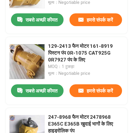
मूल्य：Negotiable price
सबसे अच्छी कीमत
हमसे संपर्क करें
129-2413 फैन मोटर 161-8919
पिस्टन पंप 0R-1075 CAT925G
0R7927 पंप के लिए
MOQ：1 टुकड़ा
मूल्य：Negotiable price
सबसे अच्छी कीमत
हमसे संपर्क करें
घर
उत्पादों
247-8968 फैन मोटर 2478968
E365C E365B खुदाई भागों के लिए
हाइड्रोलिक पंप
हमारे बारे में