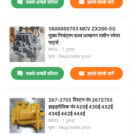
सबसे अच्छी कीमत
हमसे संपर्क करें
YA00000703 MCV ZX200-5G
मुख्य नियंत्रण वाल्व उत्खनन मशीन स्पेयर
पार्ट्स
MOQ：1 टुकड़ा
मूल्य：Negotiable price
सबसे अच्छी कीमत
हमसे संपर्क करें
267-2755 पिस्टन पंप 2672755
हाइड्रोलिक पंप 420ई 430ई 432ई
434ई 442ई 444ई
MOQ：1 टुकड़ा
मूल्य：Negotiable price