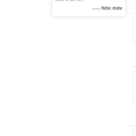
—— फिलिप पोलॉक