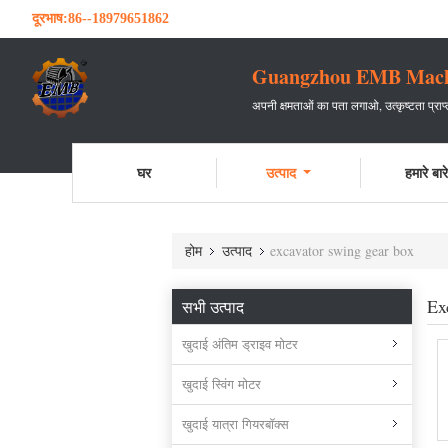
दूरभाष:
86--18979651862
Guangzhou EMB Machin
अपनी क्षमताओं का पता लगाओ, उत्कृष्टता प्रा
घर
उत्पाद
हमारे बारे 
होम
उत्पाद
excavator swing gear box
Ex
सभी उत्पाद
खुदाई अंतिम ड्राइव मोटर
खुदाई स्विंग मोटर
खुदाई यात्रा गियरबॉक्स