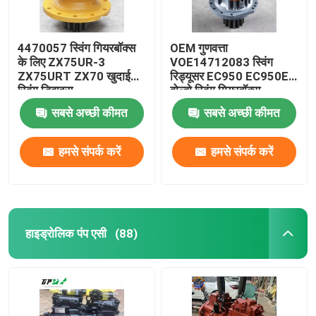
4470057 स्विंग गियरबॉक्स
OEM गुणवत्ता
के लिए ZX75UR-3
VOE14712083 स्विंग
ZX75URT ZX70 खुदाई
रिड्यूसर EC950 EC950E
स्विंग डिवाइस
वोल्वो स्विंग गियरबॉक्स
सबसे अच्छी कीमत
सबसे अच्छी कीमत
हमसे संपर्क करें
हमसे संपर्क करें
हाइड्रोलिक पंप एसी
(88)