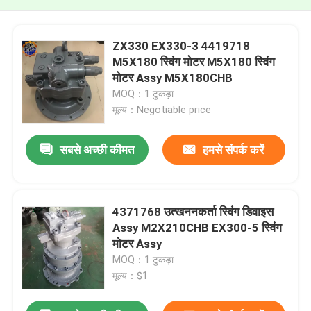
ZX330 EX330-3 4419718
M5X180 स्विंग मोटर M5X180 स्विंग
मोटर Assy M5X180CHB
MOQ：1 टुकड़ा
मूल्य：Negotiable price
सबसे अच्छी कीमत
हमसे संपर्क करें
4371768 उत्खननकर्ता स्विंग डिवाइस
Assy M2X210CHB EX300-5 स्विंग
मोटर Assy
MOQ：1 टुकड़ा
मूल्य：$1