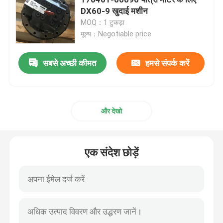
DX60-9 खुदाई मशीन
MOQ：1 टुकड़ा
खुदाई यात्रा गियरबॉक्स
मूल्य：Negotiable price
खुदाई करने वाला स्विंग रेड्यूसर
सबसे अच्छी कीमत
हमसे संपर्क करें
हाइड्रोलिक पंप एसी
और देखो
खुदाई इंजन के पुर्जे
एक संदेश छोड़ें
खुदाई करने वाले बिजली के पुर्जे
खुदाई करने वाला टर्बोचार्जर
हाइड्रोलिक गियर पंप