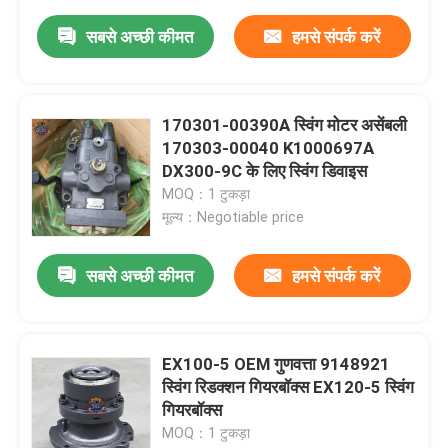
सबसे अच्छी कीमत
हमसे संपर्क करें
170301-00390A स्विंग मोटर असेंबली
170303-00040 K1000697A
DX300-9C के लिए स्विंग डिवाइस
MOQ：1 टुकड़ा
मूल्य：Negotiable price
सबसे अच्छी कीमत
हमसे संपर्क करें
EX100-5 OEM गुणवत्ता 9148921
स्विंग रिडक्शन गियरबॉक्स EX120-5 स्विंग
गियरबॉक्स
MOQ：1 टुकड़ा