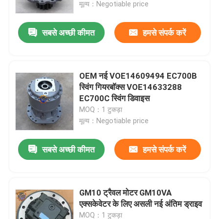
मूल्य：Negotiable price
सबसे अच्छी कीमत
हमसे संपर्क करें
OEM नई VOE14609494 EC700B
स्विंग गियरबॉक्स VOE14633288
EC700C स्विंग डिवाइस
MOQ：1 टुकड़ा
मूल्य：Negotiable price
सबसे अच्छी कीमत
हमसे संपर्क करें
घर
उत्पादों
GM10 ट्रैवल मोटर GM10VA
एक्सकेवेटर के लिए असली नई अंतिम ड्राइव
हमारे बारे में
MOQ：1 टुकड़ा