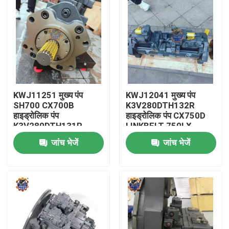
KWJ11251 मुख्य पंप
KWJ12041 मुख्य पंप
SH700 CX700B
K3V280DTH132R
हाइड्रोलिक पंप
हाइड्रोलिक पंप CX750D
K3V280DTH131R-
LINKBELT 750LX
9Y04-HVB पंप
हाइड्रोलिक पंप
जांच भेजें
जांच भेजें
घर
उत्पादों
हमारे बारे में