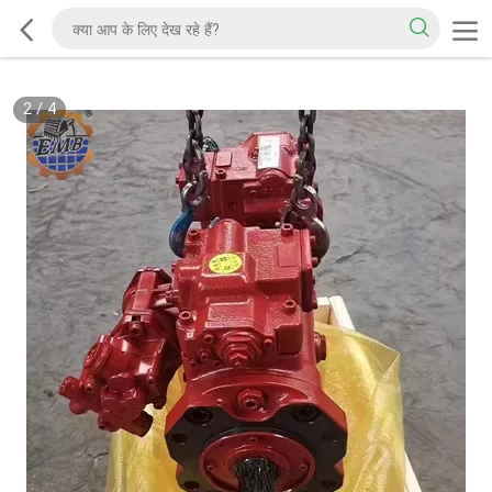
2
/
4