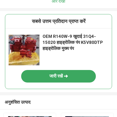
और देखो
सबसे उत्तम प्रतिदान प्राप्त करें
OEM R140W-9 खुदाई 31Q4-
15020 हाइड्रोलिक पंप K5V80DTP
हाइड्रोलिक मुख्य पंप
जारी रखें
अनुशंसित उत्पाद