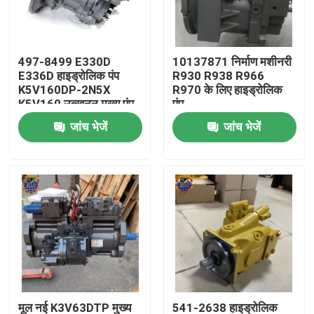
कारखाना भ्रमण
497-8499 E330D
10137871 निर्माण मशीनरी
E336D हाइड्रोलिक पंप
R930 R938 R966
गुणवत्ता नियंत्रण
K5V160DP-2N5X
R970 के लिए हाइड्रोलिक
K5V160 उत्खनन मुख्य पंप
पंप
जांच भेजें
जांच भेजें
संपर्क करें
समाचार
एक उद्धरण का अनुरोध करें
खुदाई अंतिम ड्राइव मोटर
खुदाई स्विंग मोटर
मूल नई K3V63DTP मुख्य
541-2638 हाइड्रोलिक