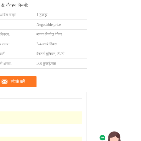
 & नौवहन नियमों:
 आदेश मात्रा:
1 टुकड़ा
Negotiable price
ग विवरण:
मानक निर्यात पैकेज
के समय:
3-4 कार्य दिवस
्तें:
वेस्टर्न यूनियन, टी/टी
की क्षमता:
500 टुकड़े/माह
संपर्क करें