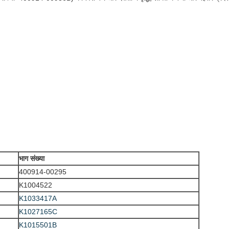
भाग संख्या
400914-00295
K1004522
K1033417A
K1027165C
K1015501B