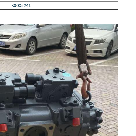
K9005241