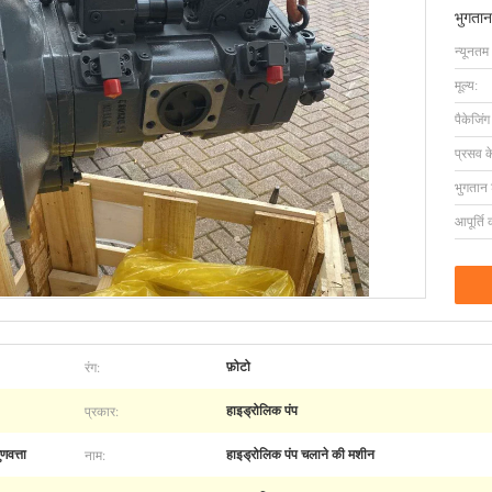
भुगतान
न्यूनतम
मूल्य:
पैकेजिं
प्रसव 
भुगतान शर
आपूर्ति 
रंग:
फ़ोटो
प्रकार:
हाइड्रोलिक पंप
नाम:
णवत्ता
हाइड्रोलिक पंप चलाने की मशीन