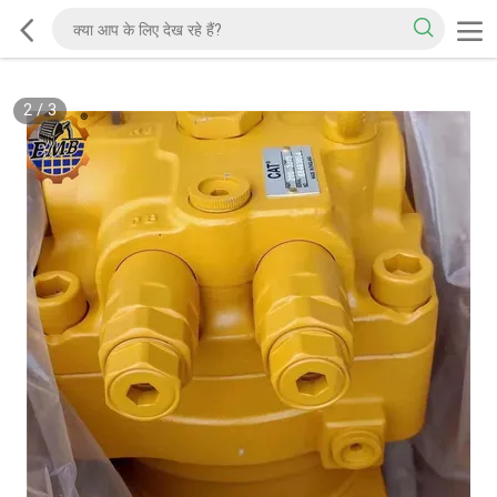
2
/
3