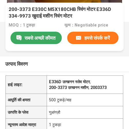
200-3373 E330C M5X180CHB स्विंग मोटर E336D
334-9973 खुदाई मशीन स्विंग मोटर
MOQ：1 टुकड़ा
मूल्य：Negotiable price
सबसे अच्छी कीमत
हमसे संपर्क करें
उत्पाद विवरण
E336D उत्खनन स्लेव मोटर
,
हाई लाइट:
200-3373 उत्खनन मशीन
,
2003373
आपूर्ति की क्षमता
500 टुकड़े/माह
उत्पत्ति के प्लेस
गुआंगज़ौ
न्यूनतम आदेश मात्रा
1 टुकड़ा