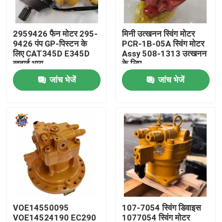
कारखाना भ्रमण
2959426 फैन मोटर 295-
मिनी उत्खनन स्विंग मोटर
9426 पंप GP-पिस्टन के
PCR-1B-05A स्विंग मोटर
लिए CAT345D E345D
Assy 508-1313 उत्खनन
गुणवत्ता नियंत्रण
खुदाई भाग
के लिए
जांच भेजें
जांच भेजें
संपर्क करें
समाचार
एक उद्धरण का अनुरोध करें
खुदाई अंतिम ड्राइव मोटर
VOE14550095
107-7054 स्विंग डिवाइस
खुदाई स्विंग मोटर
VOE14524190 EC290
1077054 स्विंग मोटर