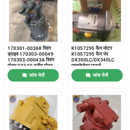
170301-00368 स्विंग
K1057295 फैन मोटर
ड्राइव 170303-00049
K1057295 फैन पंप
170303-00043A स्विंग
DX300LC/DX340LC
मोटर DX500 स्लीव मोटर
एक्सकेवेटर पार्ट्स
जांच भेजें
जांच भेजें
घर
उत्पादों
हमारे बारे में