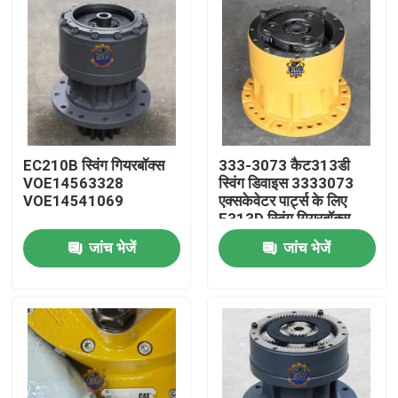
EC210B स्विंग गियरबॉक्स
333-3073 कैट313डी
VOE14563328
स्विंग डिवाइस 3333073
VOE14541069
एक्सकेवेटर पार्ट्स के लिए
E313D स्विंग गियरबॉक्स
जांच भेजें
जांच भेजें
घर
उत्पादों
हमारे बारे में