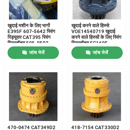
कारखाना भ्रमण
खुदाई मशीन के लिए भागों
खुदाई करने वाले हिस्से
E395F 607-5642 स्विंग
VOE14540719 खुदाई
गुणवत्ता नियंत्रण
रिड्यूसर CAT395 स्विंग
करने वाले हिस्सों के लिए स्विंग
गियरबॉक्स 595-9502
गियरबॉक्स EC160E
EC180E स्विंग डिवाइस
जांच भेजें
जांच भेजें
संपर्क करें
समाचार
एक उद्धरण का अनुरोध करें
खुदाई अंतिम ड्राइव मोटर
खुदाई स्विंग मोटर
470-0474 CAT349D2
418-7154 CAT330D2