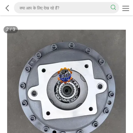
2
/
3