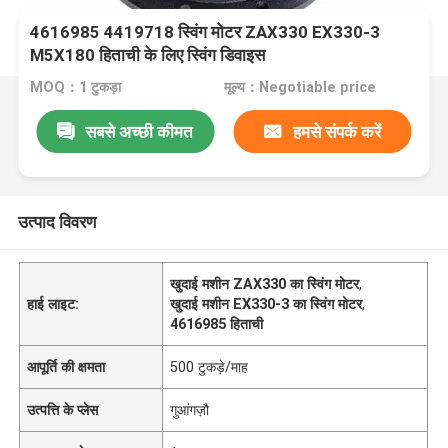
4616985 4419718 स्विंग मोटर ZAX330 EX330-3
M5X180 हिताची के लिए स्विंग डिवाइस
MOQ：1 टुकड़ा
मूल्य：Negotiable price
सबसे अच्छी कीमत
हमसे संपर्क करें
उत्पाद विवरण
खुदाई मशीन ZAX330 का स्विंग मोटर
,
हाई लाइट:
खुदाई मशीन EX330-3 का स्विंग मोटर
,
4616985 हिताची
आपूर्ति की क्षमता
500 टुकड़े/माह
उत्पत्ति के प्लेस
गुआंगज़ौ