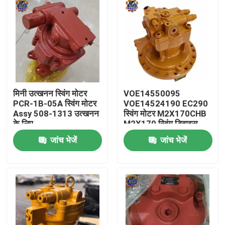
मिनी उत्खनन स्विंग मोटर
VOE14550095
PCR-1B-05A स्विंग मोटर
VOE14524190 EC290
Assy 508-1313 उत्खनन
स्विंग मोटर M2X170CHB
के लिए
M2X170 स्विंग डिवाइस
जांच भेजें
जांच भेजें
घर
उत्पादों
हमारे बारे में