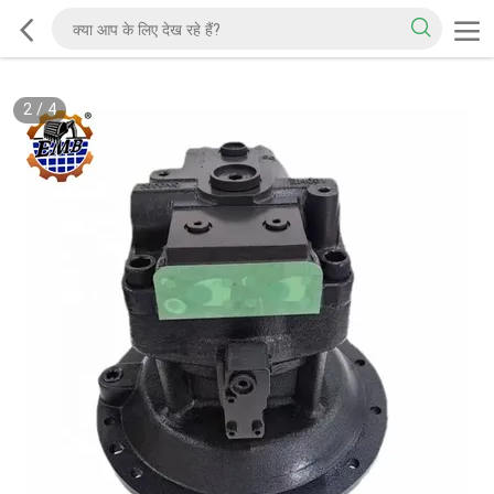
2
/
4